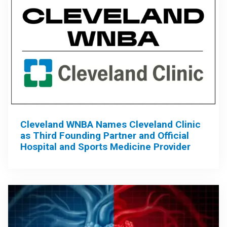
Cleveland WNBA Names Cleveland Clinic
as Third Founding Partner and Official
Hospital and Sports Medicine Provider