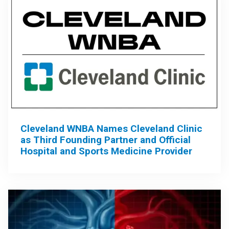
Cleveland WNBA Names Cleveland Clinic
as Third Founding Partner and Official
Hospital and Sports Medicine Provider